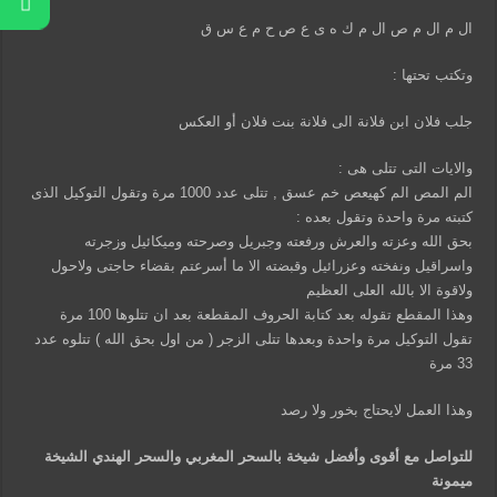
ال م ال م ص ال م ك ه ى ع ص ح م ع س ق
وتكتب تحتها :
جلب فلان ابن فلانة الى فلانة بنت فلان أو العكس
والايات التى تتلى هى :
الم المص الم كهيعص خم عسق , تتلى عدد 1000 مرة وتقول التوكيل الذى
كتبته مرة واحدة وتقول بعده :
بحق الله وعزته والعرش ورفعته وجبريل وصرحته وميكائيل وزجرته
واسراقيل ونفخته وعزرائيل وقبضته الا ما أسرعتم بقضاء حاجتى ولاحول
ولاقوة الا بالله العلى العظيم
وهذا المقطع تقوله بعد كتابة الحروف المقطعة بعد ان تتلوها 100 مرة
تقول التوكيل مرة واحدة وبعدها تتلى الزجر ( من اول بحق الله ) تتلوه عدد
33 مرة
وهذا العمل لايحتاج بخور ولا رصد
للتواصل مع أقوى وأفضل شيخة بالسحر المغربي والسحر الهندي الشيخة
ميمونة