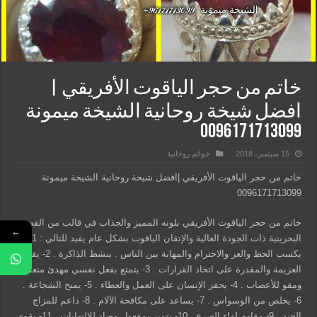
خاتم من حجر الياقوت الأفريقي |
افضل شيخة روحانية الشيخة ميمونة
0096171713099
15 سبتمبر، 2018
خواتم روحانية
خاتم من حجر الياقوت الأفريقي |افضل شيخة روحانية الشيخة ميمونة
0096171713099
خاتم من حجر الياقوت الأفريقي بلونه المميز والجذاب في قالب من الفضة
←
البحرينية ذات الجودة العالية والإتقان الياقوت بشكل عام يفيد للتالي : 1-
يكسب الحظ والعز والاحترام والمهابة بين الناس . ينشط الذاكرة . 2- يقوي
العزيمة والمقدرة على اتخاذ القرارات . 3- يتمتع بفعل نفسي مهدئ منعش
ومقو للأعصاب . 4- يحفز اﻹنسان على العمل والعطاء . 5- يمنح الشجاعة .
6- يخلص من الوسواس . 7- يساعد على مكافحة اﻵﻻم . 8- داعم للمزاج
الجيد . 9- مقاوم لداء الصرع . 10- يتميز بمفعول مضاد للالتهابات . 11- يقوي