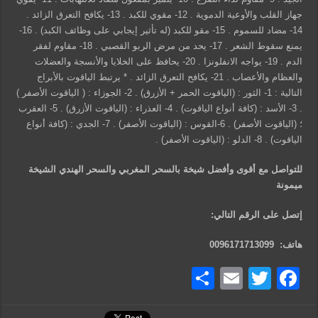
جهاز القلب واﻷوعية الدموية . 12- مقوي للكبد . 13- يكافح التعرق الزائد .
14- مضاد للسموم . 15- مقو للكبد (له تأثير إيجابي على وظائف الكبد) . 16-
يمنع سقوط الشعر . 17- يحد من مرض الربو القصبي . 18- مقاوم لفقر
الدم . 19- يواجه الانفلونزا . 20- يحافظ على الخلايا والأنسجة والعضلات
والعظام والأعصاب . 21- يكافح التعرق الزائد . * يرتبط الياقوت بالأبراج
التالية : 1- الثور : (الياقوت الحمر + الأزرق) . 2- الجوزاء : ( الياقوت الأصفر )
. 3- الأسد : (كافة أنواع الياقوت) . 4- العذراء : (الياقوت الأزرق) . 5- العقرب
؛ (الياقوت الأصفر) . 6-القوس : (الياقوت الأصفر) . 7- الجدي : (كافة أنواع
الياقوت) . 8- الدلو : (الياقوت الأصفر) .
للتواصل مع أقوى وأفضل شيخة بالسحر المغربي والسحر الهندي الشيخة
ميمونة
إتصل على الرقم التالي:
هاتف: 0096171713099
Twitter
Facebook
Email
نشر