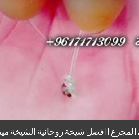
زع|افضل شيخة روحانية الشيخة ميمونة 171713099