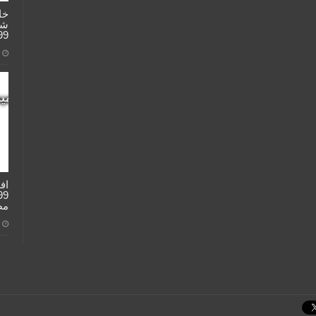
خا
شي
99
اف
مص