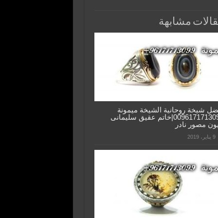
الات مشابهة
ضل شيخة روحانية الشيخة ميمونة
0096171713099|خاتم عقيق سليمانى
ون مصور نادر
9 يناير، 2019