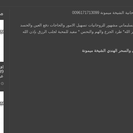
مق
ة ميمونة 0096171713099
ليماني مشهور للروحانيات تسهيل الامور والحاجات دفع العين والحسد
الله* طرد الجزع والهم والنحس * مفيد للمحبة لجلب الرزق بإذن الله
والسحر الهندي الشيخة ميمونة
اف
عي