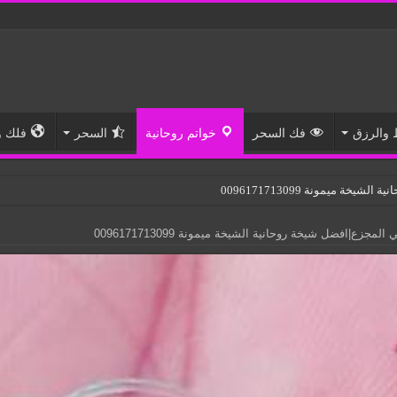
والرزق
فك السحر
خواتم روحانية
السحر
فلك و
خة ميمونة 0096171713099
جزع|افضل شيخة روحانية الشيخة ميمونة 0096171713099