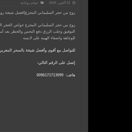
22 أكتوبر، 2018
خواتم روحانية
زوج من حجر السليماني المجزع|افضل شيخة روحانية الشيخ
زوج من حجر السليماني المجزع خواص الحجر الس
التوفيق وجلب الرزق دفع النحس والخطر بعد أمر 
للوجاهة واضفاء الهيبة على لابسه
للتواصل مع أقوى وأفضل شيخة بالسحر المغربي 
إتصل على الرقم التالي:
هاتف: 0096171713099