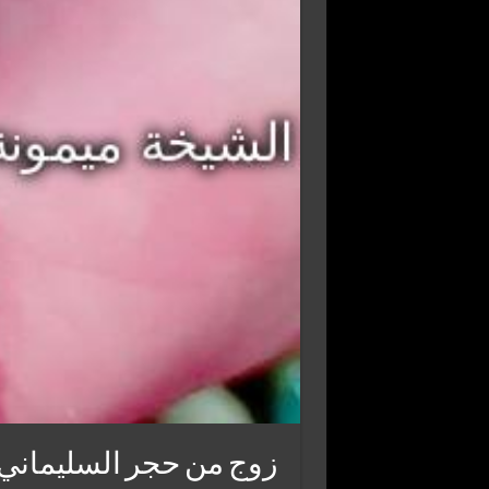
زوج من حجر السليماني المج