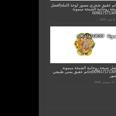
تم عقيق شجري مصور لوحة كاملة|افضل
خة روحانية الشيخة ميمونة
00961717130
5 يناير، 2019
ضل شيخة روحانية الشيخة ميمونة
0096171713099|خاتم عقيق يمني طبيعي
ور
27 ديسمبر، 2018