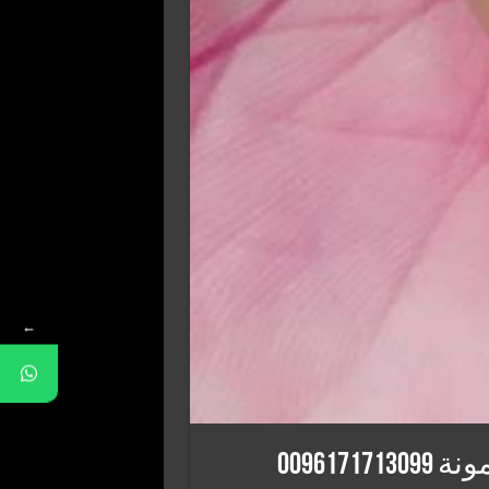
←
0096