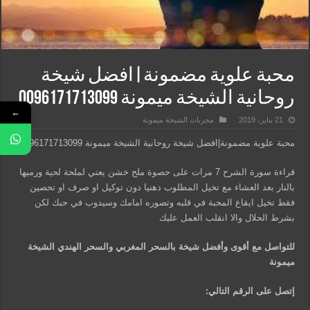
محبة علوية مضمونة|افضل شيخة
روحانية الشيخة ميمونة 0096171713099
←
21 يناير، 2019
مجربات الشيخة ميمونة
محبة علوية مضمونة|افضل شيخة روحانية الشيخة ميمونة 0096171713099
قراءة سورة الشرح 7 مرات على حصوة ملح خشن يعني لملحة لحية ورميها
بالنار بعد العشاء مع تخيل المطلوب دهنيا دون توكيل او صرف او تحصين
فقط تخيل ايقاع المحبة في قلبه وتصوره امامك وسيدوب في حبك لكن
بشرط الحلال والا انقلب العمل عليك
للتواصل مع أقوى وأفضل شيخة بالسحر المغربي والسحر الهندي الشيخة
ميمونة
إتصل على الرقم التالي: